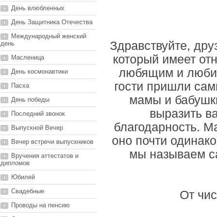
День влюбленных
День Защитника Отечества
Международный женский
Здравствуйте, дру
день
который имеет от
Масленица
любящим и любим
День космонавтики
гости пришли сам
Пасха
мамы и бабушки
День победы
выразить в
Последний звонок
благодарность. Ма
Выпускной Вечер
оно почти одинако
Вечер встречи выпускников
мы называем са
Вручения аттестатов и
дипломов
Юбилей
Свадебные
От чис
Проводы на пенсию