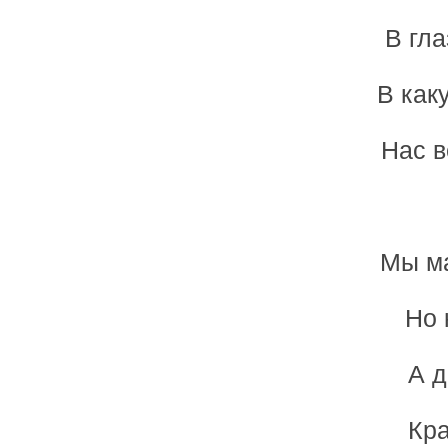
В гла
В как
Нас в
Мы ма
Но 
А д
Кра