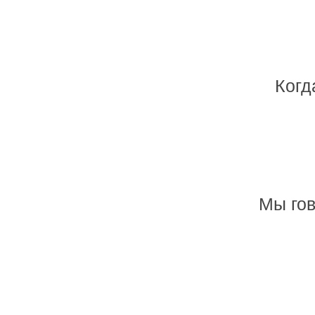
Когд
Мы гов