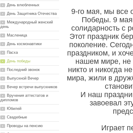
День влюбленных
9-го мая, мы все
День Защитника Отечества
Победы. 9 мая
Международный женский
солидарность с р
день
Этот праздник бе
Масленица
поколение. Сегодн
День космонавтики
праздником, и хоч
Пасха
нашем мире, не
День победы
никто и никогда н
Последний звонок
мира, жили в друж
Выпускной Вечер
станови
Вечер встречи выпускников
И наш праздни
Вручения аттестатов и
дипломов
завоевал эт
Юбилей
предс
Свадебные
Проводы на пенсию
Играет п