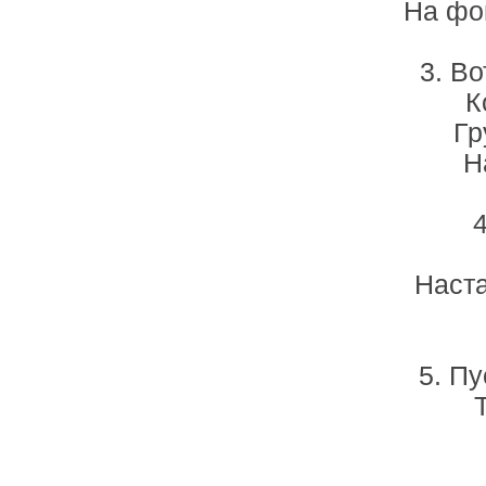
На фо
3. В
К
Гр
Н
Наста
5. Пу