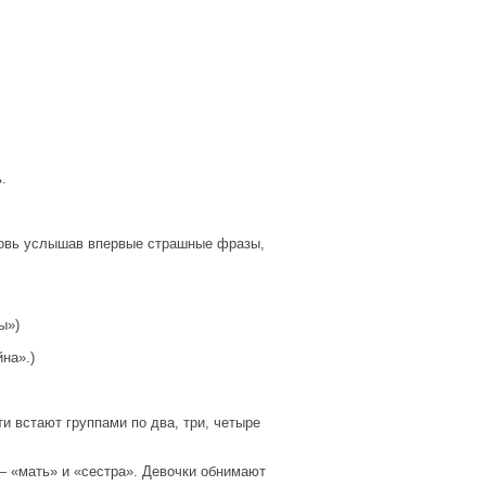
.
вновь услышав впервые страшные фразы,
ы»)
на».)
и встают группами по два, три, четыре
— «мать» и «сестра». Девочки обнимают