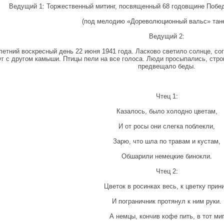
Ведущий 1: Торжественный митинг, посвященный 68 годовщине Побед
(под мелодию «Дореволюционный вальс» тане
Ведущий 2:
летний воскресный день 22 июня 1941 года. Ласково светило солнце, с
уг с другом камыши. Птицы пели на все голоса. Люди просыпались, стро
предвещало беды.
Чтец 1:
Казалось, было холодно цветам,
И от росы они слегка поблекли,
Зарю, что шла по травам и кустам,
Обшарили немецкие бинокли.
Чтец 2:
Цветок в росинках весь, к цветку прини
И пограничник протянул к ним руки.
А немцы, кончив кофе пить, в тот ми