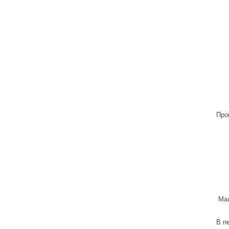
Про
Мал
В п