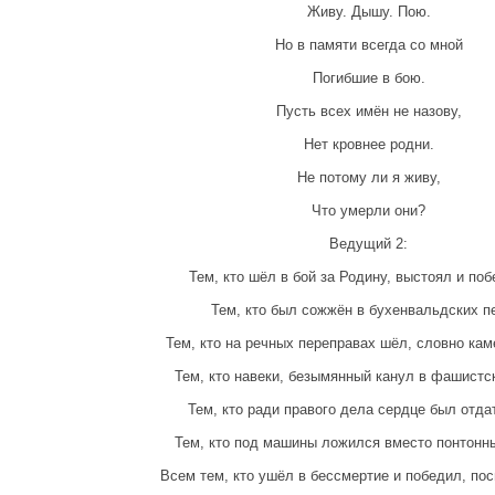
Живу. Дышу. Пою.
Но в памяти всегда со мной
Погибшие в бою.
Пусть всех имён не назову,
Нет кровнее родни.
Не потому ли я живу,
Что умерли они?
Ведущий 2:
Тем, кто шёл в бой за Родину, выстоял и по
Тем, кто был сожжён в бухенвальдских п
Тем, кто на речных переправах шёл, словно каме
Тем, кто навеки, безымянный канул в фашистс
Тем, кто ради правого дела сердце был отдат
Тем, кто под машины ложился вместо понтонн
Всем тем, кто ушёл в бессмертие и победил, п