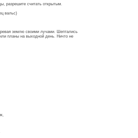
ы, разрешите считать открытым.
ц вальс)
огревая землю своими лучами. Шептались
или планы на выходной день. Ничто не
к,
г