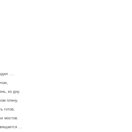
бедил ….
ечах,
нь, ко дну.
ком плену,
ь готов,
ых мостов.
освящается …