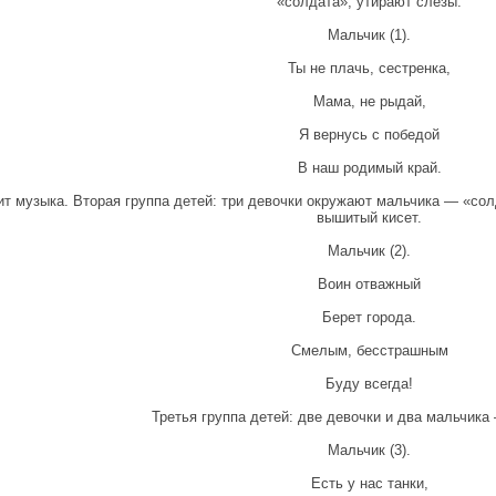
«солдата», утирают слезы.
Мальчик (1).
Ты не плачь, сестренка,
Мама, не рыдай,
Я вернусь с победой
В наш родимый край.
ит музыка. Вторая группа детей: три девочки окружают мальчика — «сол
вышитый кисет.
Мальчик (2).
Воин отважный
Берет города.
Смелым, бесстрашным
Буду всегда!
Третья группа детей: две девочки и два мальчика
Мальчик (3).
Есть у нас танки,