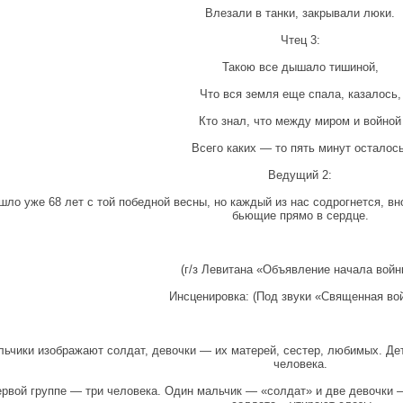
Влезали в танки, закрывали люки.
Чтец 3:
Такою все дышало тишиной,
Что вся земля еще спала, казалось,
Кто знал, что между миром и войной
Всего каких — то пять минут осталось
Ведущий 2:
шло уже 68 лет с той победной весны, но каждый из нас содрогнется, 
бьющие прямо в сердце.
(г/з Левитана «Объявление начала войн
Инсценировка: (Под звуки «Священная вой
ьчики изображают солдат, девочки — их матерей, сестер, любимых. Дет
человека.
ервой группе — три человека. Один мальчик — «солдат» и две девочки 