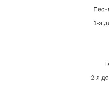
Песн
1-я 
Г
2-я д