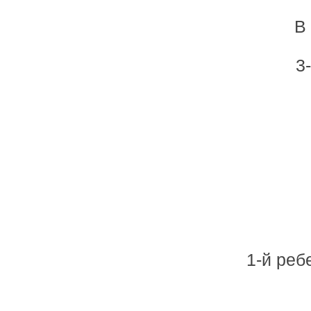
В
3
1-й реб