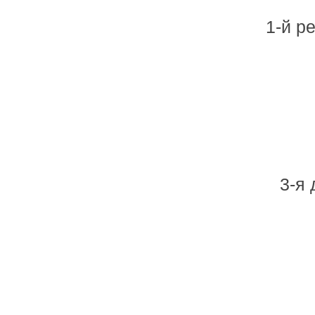
1-й р
3-я 