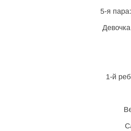
5-я пара
Девочка
1-й ре
В
С