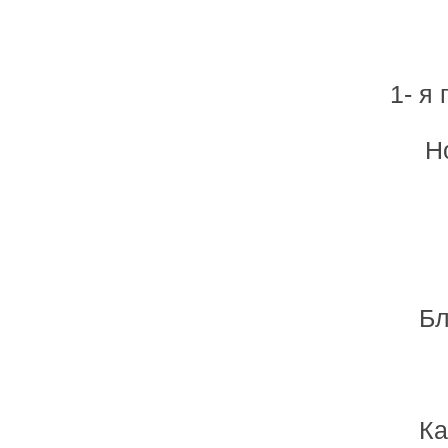
1- я
Н
Бл
Ка