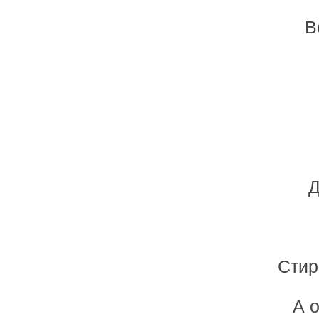
В
Д
Стир
А 