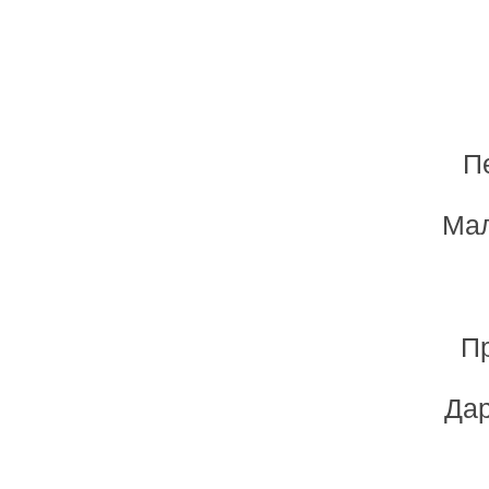
П
Мал
Пр
Дар