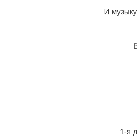
И музыку
1-я 