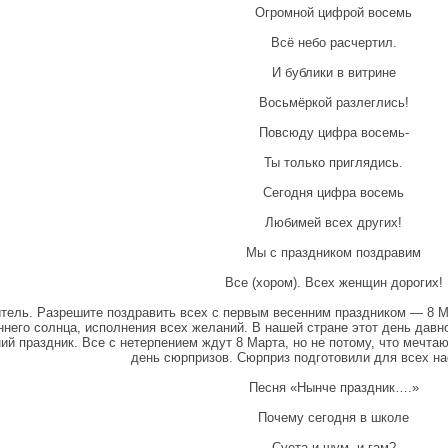
Огромной цифрой восемь
Всё небо расчертил.
И бублики в витрине
Восьмёркой разлеглись!
Повсюду цифра восемь-
Ты только приглядись.
Сегодня цифра восемь
Любимей всех других!
Мы с праздником поздравим
Все (хором). Всех женщин дорогих!
тель. Разрешите поздравить всех с первым весенним праздником — 8 Ма
ннего солнца, исполнения всех желаний. В нашей стране этот день давн
ий праздник. Все с нетерпением ждут 8 Марта, но не потому, что мечтаю
день сюрпризов. Сюрприз подготовили для всех на
Песня «Нынче праздник….»
Почему сегодня в школе
Суета и шум, и гам?