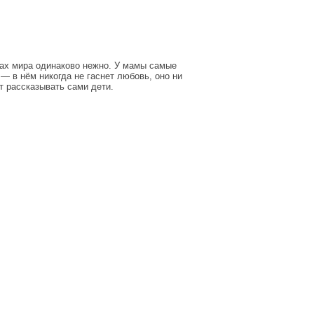
ках мира одинаково нежно. У мамы самые
— в нём никогда не гаснет любовь, оно ни
т рассказывать сами дети.