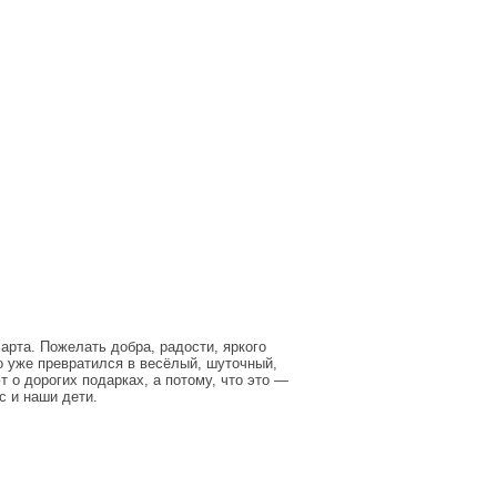
рта. Пожелать добра, радости, яркого
о уже превратился в весёлый, шуточный,
т о дорогих подарках, а потому, что это —
с и наши дети.