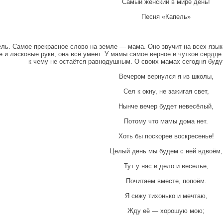
Самый женский в мире день!
Песня «Капель»
ель. Самое прекрасное слово на земле — мама. Оно звучит на всех язы
 и ласковые руки, она всё умеет. У мамы самое верное и чуткое сердце 
к чему не остаётся равнодушным. О своих мамах сегодня буду
Вечером вернулся я из школы,
Сел к окну, не зажигая свет,
Нынче вечер будет невесёлый,
Потому что мамы дома нет.
Хоть бы поскорее воскресенье!
Целый день мы будем с ней вдвоём,
Тут у нас и дело и веселье,
Почитаем вместе, попоём.
Я сижу тихонько и мечтаю,
Жду её — хорошую мою;