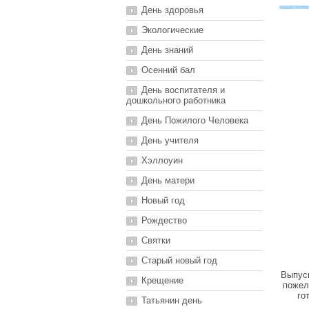
День здоровья
Экологические
День знаний
Осенний бал
День воспитателя и
дошкольного работника
День Пожилого Человека
День учителя
Хэллоуин
День матери
Новый год
Рождество
Святки
Старый новый год
Выпуск
Крещение
пожел
го
Татьянин день