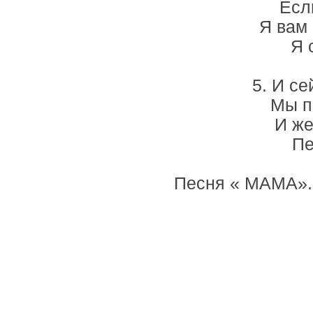
Есл
Я вам 
Я 
5. И с
Мы п
И же
Пе
Песня « МАМА». 