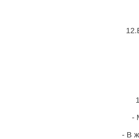
12.
-
- В 