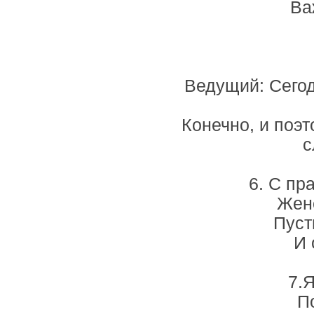
Ва
Ведущий: Сегод
Конечно, и поэ
с
6. С пр
Женс
Пуст
И 
7.Я
П