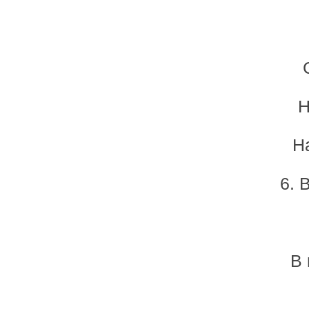
Н
Н
6. 
В 