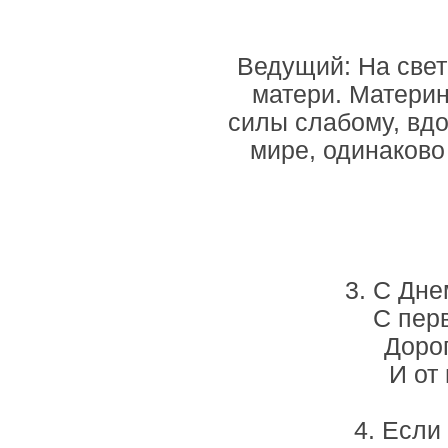
Ведущий: На свет
матери. Материн
силы слабому, вдо
мире, одинаково
3. С Дне
С пер
Доро
И от
4. Если