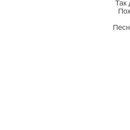
Так 
Пож
Песн