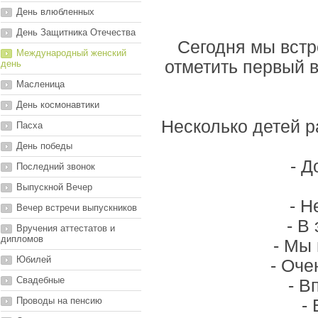
День влюбленных
День Защитника Отечества
Сегодня мы встр
Международный женский
отметить первый в
день
Масленица
День космонавтики
Несколько детей р
Пасха
День победы
- Д
Последний звонок
Выпускной Вечер
- Н
Вечер встречи выпускников
- В
Вручения аттестатов и
дипломов
- Мы 
Юбилей
- Оче
Свадебные
- В
Проводы на пенсию
-