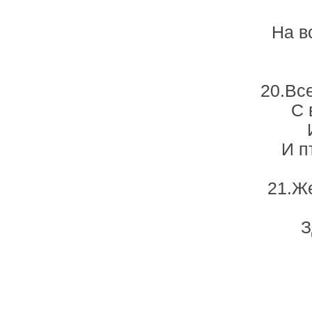
На в
20.Вс
С 
И п
21.Ж
З