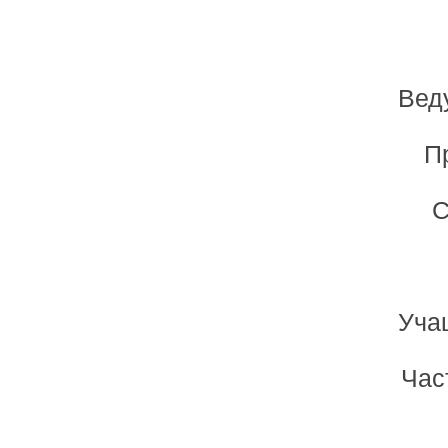
Вед
П
С
Уча
Час