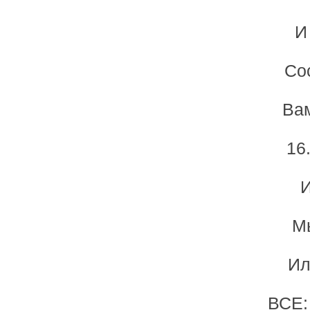
И
Сос
Вам
16
И
Мы
Ил
ВСЕ: