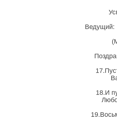
Ус
Ведущий: 
(
Поздра
17.Пус
В
18.И п
Любо
19.Вось