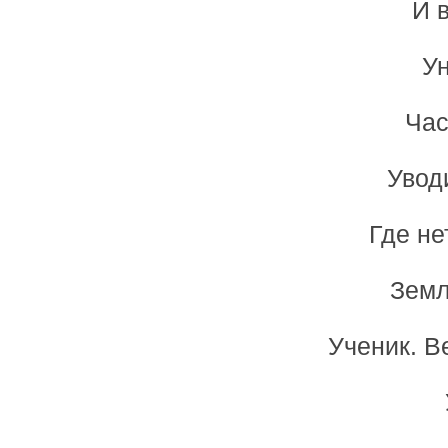
И 
Ун
Час
Увод
Где не
Земл
Ученик. В