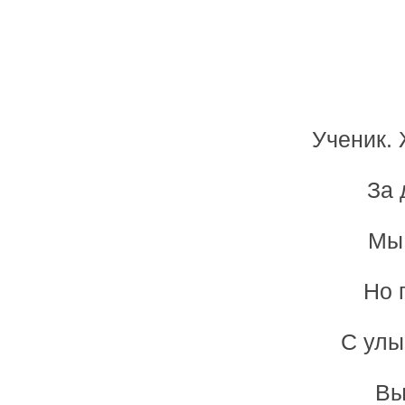
Ученик.
За 
Мы 
Но 
С улы
Вы