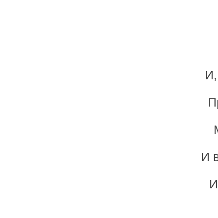
И,
П
И 
И