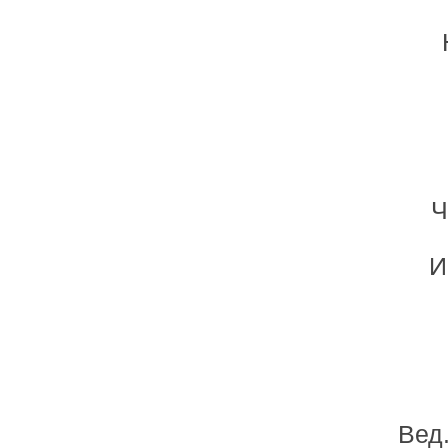
Ч
И
Вед