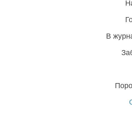
Н
Г
В журн
Заб
Поро