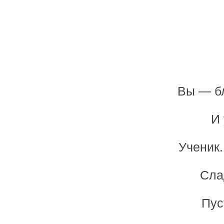
Вы — бл
И 
Ученик.
Сла
Пус