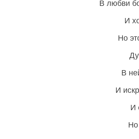
В любви б
И х
Но эт
Ду
В не
И искр
И 
Но