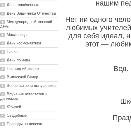
нашим пед
День влюбленных
День Защитника Отечества
Нет ни одного чел
Международный женский
любимых учителей,
день
для себя идеал, 
Масленица
этот — люби
День космонавтики
Пасха
День победы
Вед.
Последний звонок
Выпускной Вечер
Вечер встречи выпускников
Вручения аттестатов и
дипломов
Шк
Юбилей
Свадебные
Празд
Проводы на пенсию