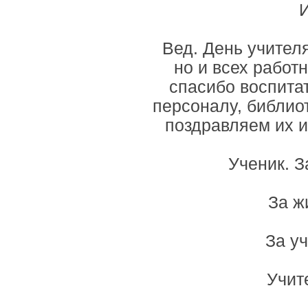
И
Вед. День учител
но и всех работ
спасибо воспита
персоналу, библио
поздравляем их и
Ученик. З
За ж
За у
Учит