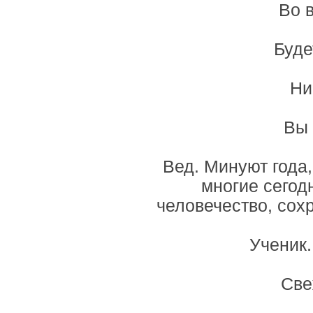
Во в
Буде
Ни
Вы 
Вед. Минуют года,
многие сегод
человечество, сох
Ученик
Све