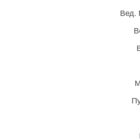
Вед. 
В
М
Пу