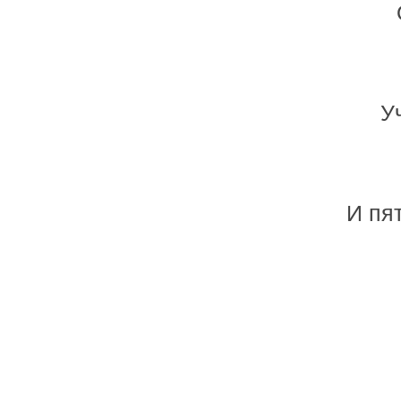
У
И пят