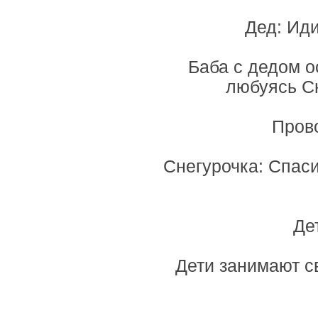
Дед: Иди
Баба с дедом о
любуясь Сн
Прово
Снегурочка: Спаси
Де
Дети занимают св