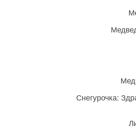
М
Медвед
Медв
Снегурочка: Здр
Л