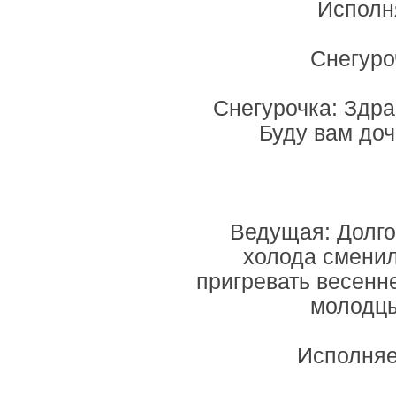
Исполн
Снегуро
Снегурочка: Здра
Буду вам доч
Ведущая: Долго
холода сменил
пригревать весенн
молодцы
Исполняе