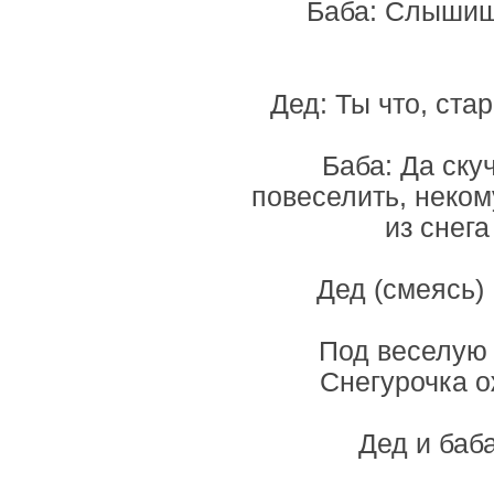
Баба: Слышишь
Дед: Ты что, ста
Баба: Да ску
повеселить, неком
из снег
Дед (смеясь) 
Под веселую 
Снегурочка о
Дед и баб