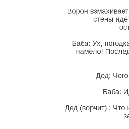
Ворон взмахивает
стены идё
ос
Баба: Ух, погодк
намело! Послед
Дед: Чего
Баба: И
Дед (ворчит) : Что
з