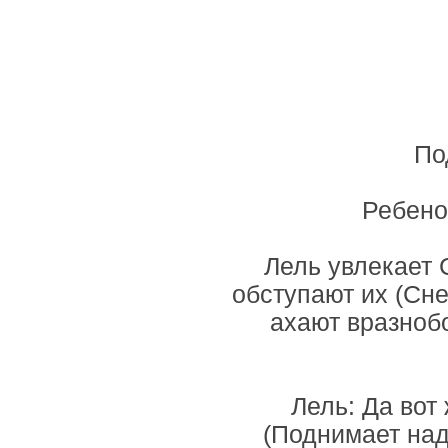
По
Ребенок
Лель увлекает С
обступают их (Сне
ахают вразнобо
Лель: Да вот
(Поднимает над