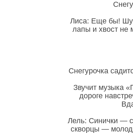
Снегу
Лиса: Еще бы! Шу
лапы и хвост не 
Снегурочка садитс
Звучит музыка «
дороге навстре
Вд
Лель: Синички — с
скворцы — молодц