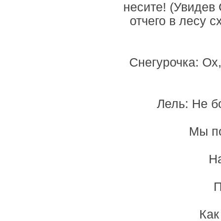
несите! (Увидев 
отчего в лесу 
Снегурочка: Ох
Лель: Не бо
Мы п
Н
П
Как