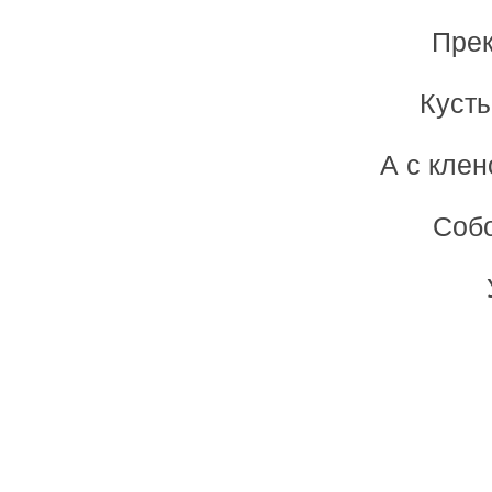
Прек
Кусты
А с клен
Собо