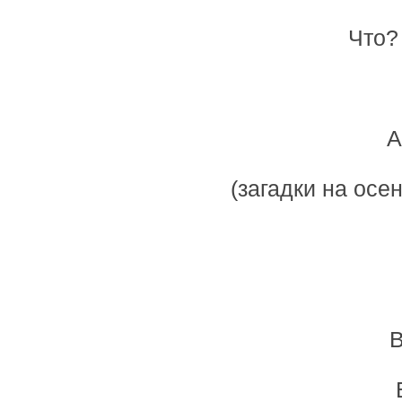
Что?
А
(загадки на осе
В