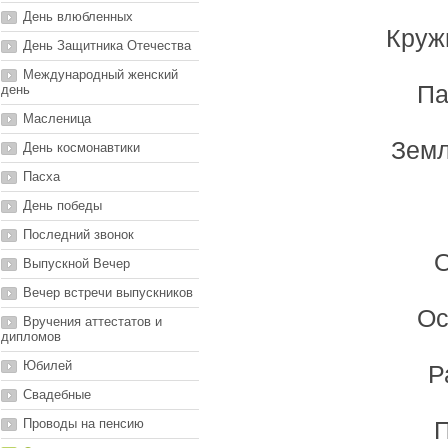
День влюбленных
Круж
День Защитника Отечества
Международный женский
Па
день
Масленица
Земл
День космонавтики
Пасха
День победы
Последний звонок
О
Выпускной Вечер
Вечер встречи выпускников
Ос
Вручения аттестатов и
дипломов
Юбилей
Р
Свадебные
Проводы на пенсию
П