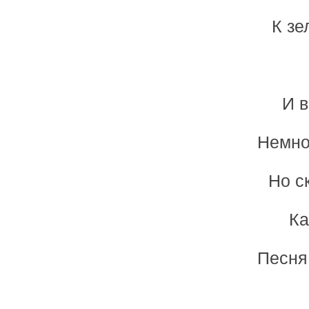
К зе
И в
Немно
Но с
Ка
Песня 