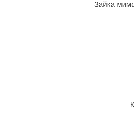
Зайка мимо
К