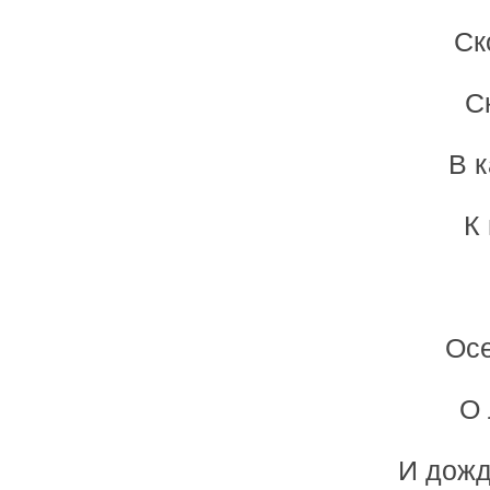
Ск
С
В к
К
Осе
О 
И дожд