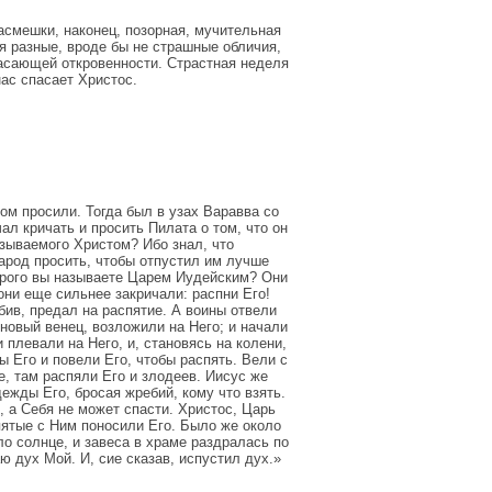
насмешки, наконец, позорная, мучительная
ая разные, вроде бы не страшные обличия,
жасающей откровенности. Страстная неделя
нас спасает Христос.
ом просили. Тогда был в узах Варавва со
л кричать и просить Пилата о том, что он
азываемого Христом? Ибо знал, что
арод просить, чтобы отпустил им лучше
торого вы называете Царем Иудейским? Они
они еще сильнее закричали: распни Его!
бив, предал на распятие. А воины отвели
рновый венец, возложили на Него; и начали
 плевали на Него, и, становясь на колени,
 Его и повели Его, чтобы распять. Вели с
е, там распяли Его и злодеев. Иисус же
дежды Его, бросая жребий, кому что взять.
, а Себя не может спасти. Христос, Царь
спятые с Ним поносили Его. Было же около
ло солнце, и завеса в храме раздралась по
ю дух Мой. И, сие сказав, испустил дух.»