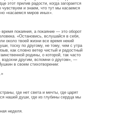
дце этот прилив радости, когда загорается
ы чувствуем и знаем, что тут мы касаемся
ьно «касаемся миров иных».
 время покаяния, а покаяние — это оборот
человека. «Остановись, вслушайся в себя,
ли около твоей жизни все время некий
уши, тоску по другому, не тому, чем с утра
изыв, как словно ветер чистый и радостный
аинственной родины, о которой, так часто
о, вздохни другим, вспомни о другом», —
ушкин в своем стихотворении:
…»
траны, где нет света и мечты, где царят
тся нашей души, где из глубины сердца мы
тная неделя.