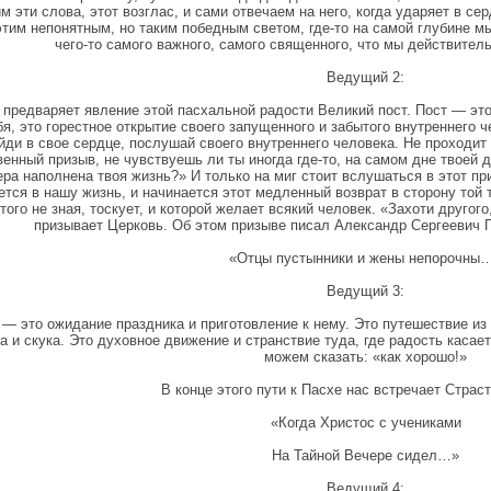
 эти слова, этот возглас, и сами отвечаем на него, когда ударяет в сер
этим непонятным, но таким победным светом, где-то на самой глубине м
чего-то самого важного, самого священного, что мы действител
Ведущий 2:
 предваряет явление этой пасхальной радости Великий пост. Пост — это
бя, это горестное открытие своего запущенного и забытого внутреннего 
йди в свое сердце, послушай своего внутреннего человека. Не проходит 
венный призыв, не чувствуешь ли ты иногда где-то, на самом дне твоей д
ера наполнена твоя жизнь?» И только на миг стоит вслушаться в этот пр
тся в нашу жизнь, и начинается этот медленный возврат в сторону той т
того не зная, тоскует, и которой желает всякий человек. «Захоти другог
призывает Церковь. Об этом призыве писал Александр Сергеевич П
«Отцы пустынники и жены непорочны
Ведущий 3:
 — это ожидание праздника и приготовление к нему. Это путешествие из с
а и скука. Это духовное движение и странствие туда, где радость касае
можем сказать: «как хорошо!»
В конце этого пути к Пасхе нас встречает Страс
«Когда Христос с учениками
На Тайной Вечере сидел…»
Ведущий 4: