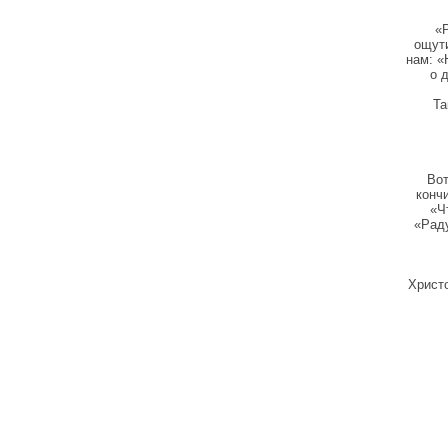
«
ощути
нам: «
о 
Та
Вот
конч
«Ч
«Раду
Христо