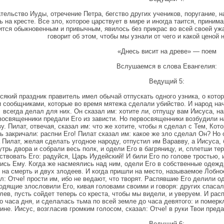
тельство Иуды, отречение Петра, бегство других учеников, поругание, 
ь на кресте. Все зло, которое царствует в мире и иногда таится, приним
ится обыкновенным и привычным, явилось без прикрас во всей своей у
говорит об этом, чтобы мы узнали от чего и какой ценой 
«Днесь висит на древе» — поем
Вслушаемся в слова Евангелия:
Ведущий 5:
сякий праздник правитель имел обычай отпускать одного узника, о котор
 сообщниками, которые во время мятежа сделали убийство. И народ нача
всегда делал для них. Он сказал им: хотите ли, отпущу вам Иисуса, н
восвященники предали Его из зависти. Но первосвященники возбудили н
у. Пилат, отвечая, сказал им: что же хотите, чтобы я сделал с Тем, Ко
ь закричали: распни Его! Пилат сказал им: какое же зло сделал Он? Но 
 Пилат, желая сделать угодное народу, отпустил им Варавву, а Иисуса, 
утрь двора и собрали весь полк, и одели Его в багряницу, и, сплетши те
ствовать Его: радуйся, Царь Иудейский! И били Его по голове тростью, и
ись Ему. Когда же насмеялись над ним, одели Его в собственные одежды
 на смерть и двух злодеев. И когда пришли на место, называемое Лобно
л: Отче! прости им, ибо не ведают, что творят. Распявшие Его делили о
одящие злословили Его, кивая головами своими и говоря: других спасал
лев, пусть сойдет теперь со креста, чтобы мы видели, и уверуем. И ра
о часа дня, и сделалась тьма по всей земле до часа девятого: и померк
ине. Иисус, возгласив громким голосом, сказал: Отче! в руки Твои преда
Ведущий 6: