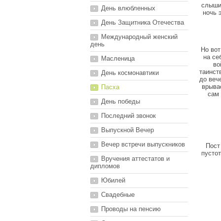
слышим
День влюбленных
ночь 
День Защитника Отечества
Международный женский
день
Но вот
на се
Масленица
во
таинст
День космонавтики
до веч
врывае
Пасха
сам 
День победы
Последний звонок
Выпускной Вечер
Вечер встречи выпускников
Пост
пустот
Вручения аттестатов и
дипломов
Юбилей
Свадебные
Проводы на пенсию