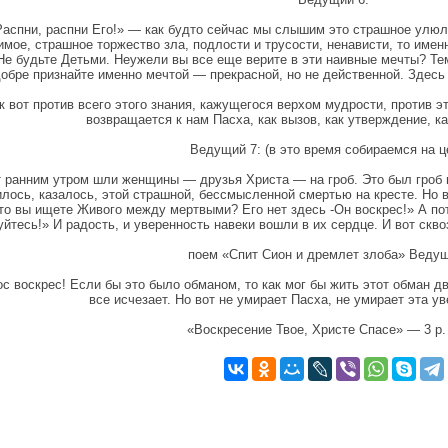
Распни, распни Его!» — как будто сейчас мы слышим это страшное улюл
мое, страшное торжество зла, подлости и трусости, ненависти, то именн
Не будьте Детьми. Неужели вы все еще верите в эти наивные мечты? Те
добре признайте именно мечтой — прекрасной, но не действенной. Здесь
к вот против всего этого знания, кажущегося верхом мудрости, против э
возвращается к нам Пасха, как вызов, как утверждение, ка
Ведущий 7: (в это время собираемся на ц
 ранним утром шли женщины — друзья Христа — на гроб. Это был гроб в
илось, казалось, этой страшной, бессмысленной смертью на кресте. Но 
то вы ищете Живого между мертвыми? Его нет здесь -Он воскрес!» А пот
йтесь!» И радость, и уверенность навеки вошли в их сердце. И вот скво
поем «Спит Сион и дремлет злоба» Ведущ
с воскрес! Если бы это было обманом, то как мог бы жить этот обман дв
все исчезает. Но вот не умирает Пасха, не умирает эта у
«Воскресение Твое, Христе Спасе» — 3 р.