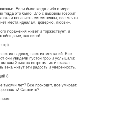
юканье. Если было когда-либо в мире
о тогда это было. Зло с вызовом говорит
мнота и ненависть естественны, все мечты
 нет места идеалам, доверию, любви».
того поражения живет и торжествует, и
к обещание, как сила!
ентр)
сех их надежд, всех их мечтаний. Все
вот они увидели пустой гроб и услышали:
ом сам Христос встретил их и сказал:
зь века живут эти радость и уверенность.
ий 8:
е тысячи лет? Все проходит, все умирает,
веренность! Слышите?
 поем