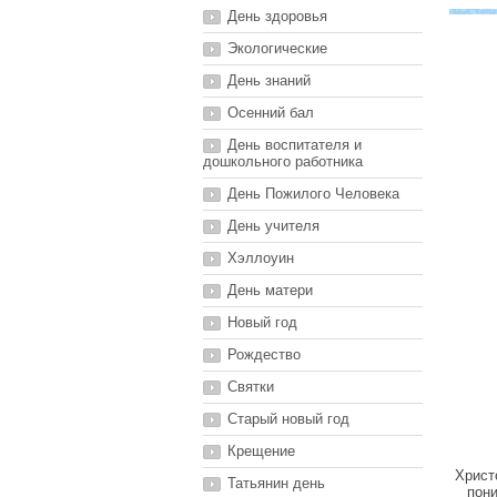
День здоровья
Экологические
День знаний
Осенний бал
День воспитателя и
дошкольного работника
День Пожилого Человека
День учителя
Хэллоуин
День матери
Новый год
Рождество
Святки
Старый новый год
Крещение
Христ
Татьянин день
пони