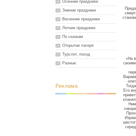
Осенние праздники
Преда
Зимние праздники
смерт
станов
Весенние праздники
Летние праздники
По сказкам
Открытие лагеря
Турслет, поход
«На в
Разные
своими
пер
Варавв
опят
Реклама
Тогда
Его вн
привет
кланял
Ним
говори
Прох
Израи
шестог
серед