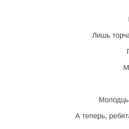
Лишь торча
М
Молодцы 
А теперь, ребят