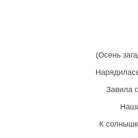
(Осень зага
Нарядилась
Завила о
Наши
К солнышк