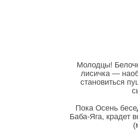
Молодцы! Белочк
лисичка — наоб
становиться пу
с
Пока Осень бесед
Баба-Яга, крадет 
(