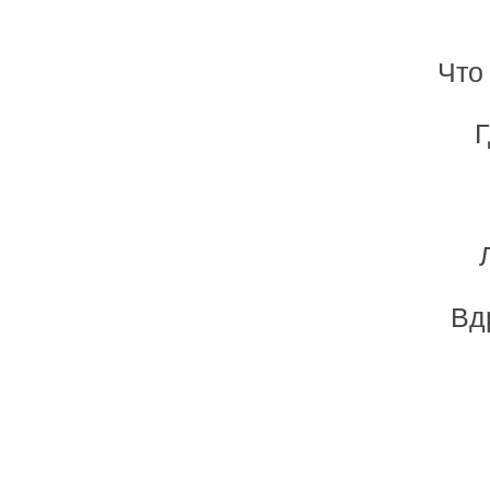
Что 
Г
Вд