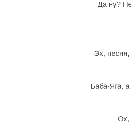
Да ну? П
Эх, песня,
Баба-Яга, а
Ох,