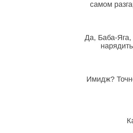
самом разга
Да, Баба-Яга,
нарядить
Имидж? Точно
К