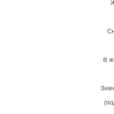
Ж
Сн
В ж
Знач
(по