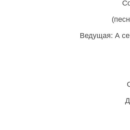
Со
(песн
Ведущая: А се
Д