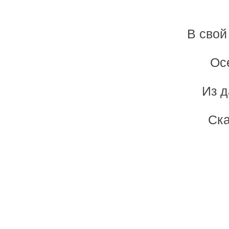
В свой
Ос
Из д
Ска