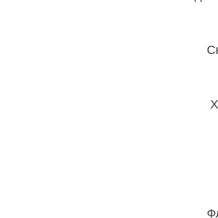
С
Х
Ф