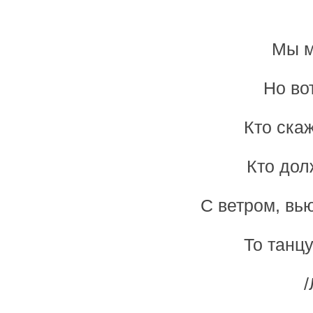
Мы м
Но во
Кто скаж
Кто дол
C ветром, вью
То танцу
/