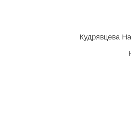
Кудрявцева На