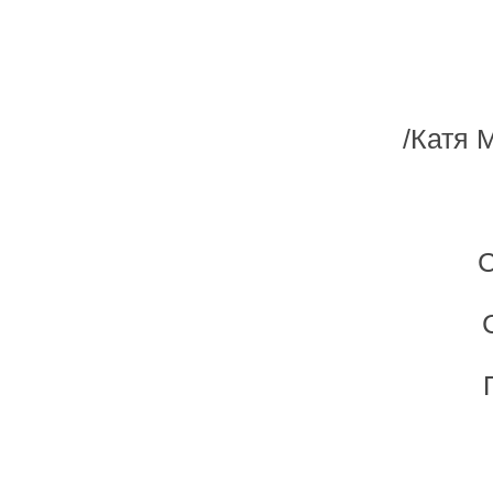
/Катя 
С