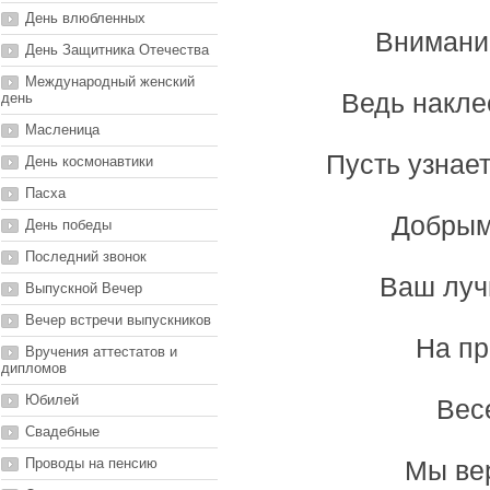
День влюбленных
Внимание
День Защитника Отечества
Международный женский
Ведь наклее
день
Масленица
Пусть узнает
День космонавтики
Пасха
Добрым
День победы
Последний звонок
Ваш луч
Выпускной Вечер
Вечер встречи выпускников
На пр
Вручения аттестатов и
дипломов
Юбилей
Вес
Свадебные
Проводы на пенсию
Мы вер