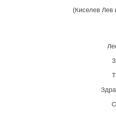
(Киселев Лев 
Ле
З
Т
Здра
C