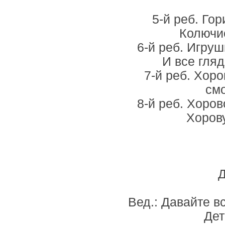
5-й реб. Го
Колючие
6-й реб. Игру
И все гляд
7-й реб. Хор
смо
8-й реб. Хоро
Хорову
Д
Вед.: Давайте в
Дет