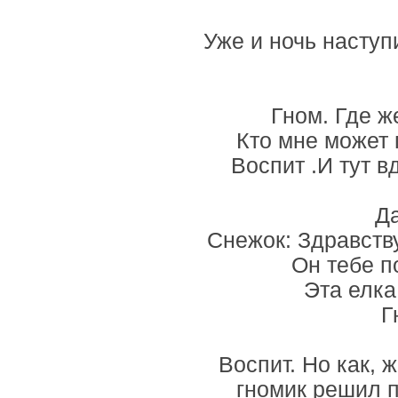
Уже и ночь наступ
Гном. Где ж
Кто мне может 
Воспит .И тут в
Д
Снежок: Здравству
Он тебе п
Эта елка
Г
Воспит. Но как, 
гномик решил п