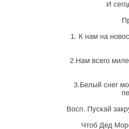
И сего
Пр
1. К нам на ново
2.Нам всего мил
3.Белый снег мо
пе
Восп. Пускай закр
Чтоб Дед Моро