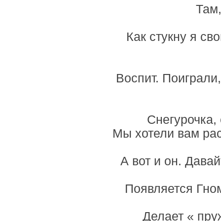
Там,
Как стукну я св
Воспит. Поиграли
Снегурочка,
Мы хотели вам рас
А вот и он. Дава
Появляется Гном
Делает « пру