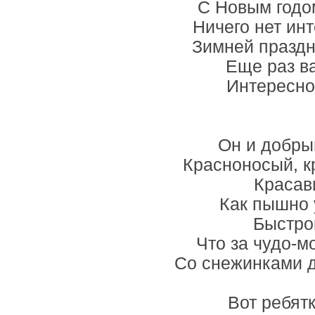
С Новым годом
Ничего нет инт
Зимней праздн
Еще раз ва
Интересно 
Он и добрый
Красноносый, 
Красави
Как пышно 
Быстро
Что за чудо-м
Со снежинками д
Вот ребятк