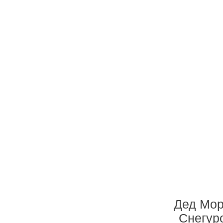
Дед Мор
Снегур