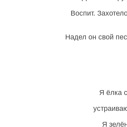
Воспит. Захотело
Надел он свой пес
Я ёлка 
устраиваю
Я зелё