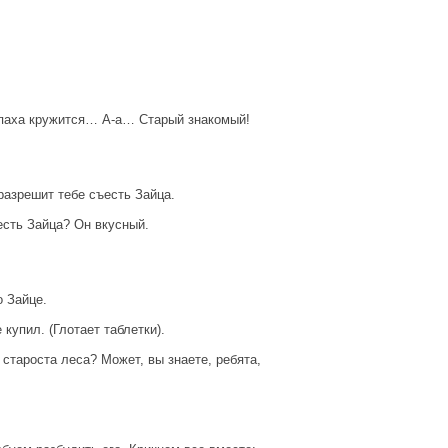
запаха кружится… А-а… Старый знакомый!
 разрешит тебе съесть Зайца.
есть Зайца? Он вкусный.
о Зайце.
купил. (Глотает таблетки).
ш староста леса? Может, вы знаете, ребята,