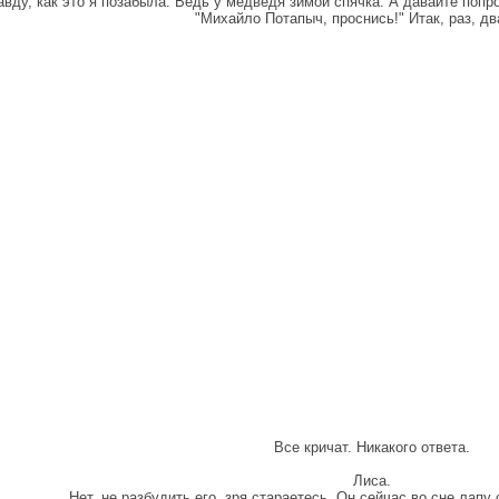
авду, как это я позабыла. Ведь у медведя зимой спячка. А давайте попр
"Михайло Потапыч, проснись!" Итак, раз, два
Все кричат. Никакого ответа.
Лиса.
Нет, не разбудить его, зря стараетесь. Он сейчас во сне лапу 