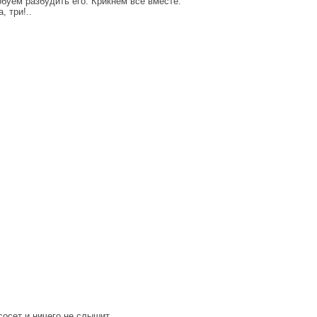
обуем разбудить его. Крикнем все вместе:
, три!..
сосет и ничего не слышит.