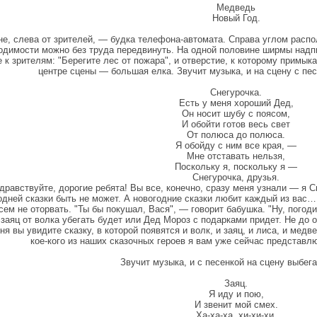
Медведь
Новый Год.
не, слева от зрителей, — будка телефона-автомата. Справа углом расп
одимости можно без труда передвинуть. На одной половине ширмы надпис
 к зрителям: "Берегите лес от пожара", и отверстие, к которому примы
центре сцены — большая елка. Звучит музыка, и на сцену с пе
Снегурочка.
Есть у меня хороший Дед,
Он носит шубу с поясом,
И обойти готов весь свет
От полюса до полюса.
Я обойду с ним все края, —
Мне отставать нельзя,
Поскольку я, поскольку я —
Снегурочка, друзья.
дравствуйте, дорогие ребята! Вы все, конечно, сразу меня узнали — я Сн
одней сказки быть не может. А новогодние сказки любит каждый из вас…
сем не оторвать. "Ты бы покушал, Вася", — говорит бабушка. "Ну, погод
 заяц от волка убегать будет или Дед Мороз с подарками придет. Не до
ня вы увидите сказку, в которой появятся и волк, и заяц, и лиса, и мед
кое-кого из наших сказочных героев я вам уже сейчас представлю
Звучит музыка, и с песенкой на сцену выбега
Заяц.
Я иду и пою,
И звенит мой смех.
Ха-ха-ха, хи-хи-хи,