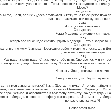
т, всем зверям — подарки, а лисе и волку — нет! (Танцует от радости). 
авали, вели себя ужасно плохо… Только все-таки как подарки на поляну
Мороз?
Снегурочка.
вый год, Заяц, всякие чудеса случаются. Скажу тебе по секрету: пока по
елке свет замигает, они сразу же и появя
Заяц.
А когда свет замигает?
Снегурочка.
Когда Медведь вприсядку спляшет.
Заяц.
Теперь все ясно: надо срочно будить Медведя. А это я запросто. 
Снегурочка.
жалению, не могу, Заинька! Новогодних забот у меня не счесть. Да и Де
другой лес спешить мне надо.
Заяц.
Раз надо, значит надо! Счастливого тебе пути, Снегурочка. А я тут в
Снегурочка (уходя). Только ты, Заяц, Лисе и Волку ничего не говори, а 
Заяц.
Не скажу. Заяц трепаться не любит.
Снегурочка уходит. Звучит музыка.
Где тут моя записная книжка? Так… (Достает книжку). А теперь найдем
таем, что в телеграмме написано. Голова я? Меме-ме… Медведь… Мих
ре сорок четыре. (Направляется к телефону-автомату. Заходит туда и наб
жет же Медведь во сне по телефону разговаривать! Или, может, у Медв
неправильно записан?!
Появляется лиса.