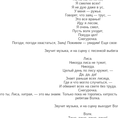
Я смелее всех!
Я не дую даже в ус,
У меня — ружье.
Говорят, что заяц — трус, —
Это все вранье!
Иду я лесом,
Я очень смел,
Пусть волк уходит,
Покуда цел!
Снегурочка.
Погоди, погоди хвастаться, Заяц! Поживем — увидим! Еще свое 
Звучит музыка, и на сцену с песенкой выбега
Лиса.
Никогда лиса не тужит,
Никогда.
Целый день по лесу кружит, —
Да, да, да!
Знает раньше всех лисица,
Где и что могло случиться, —
И обманет всех на свете без труда.
Снегурочка.
что ты, Лиса, хитрая, — это мы знаем. Только пока не торопись хитрост
ребятам Волка.
Звучит музыка, и на сцену выходит Вол
Волк.
Тише, тише, тише, тише!