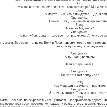
Волк.
А я так считаю, зачем тревожить занятого зверя? Мы и без 
Заяц.
А может… Ой, что я придумал!.. Да, я се
Снегурочка.
Сейчас, Заяц, мы начнем представлени
Заяц.
А как же Медведь?
Снегурочка.
Не волнуйся, Заяц, я тоже кое-что придумала. А пока все з
т музыка. Все звери танцуют, Волк и Лиса направляются в одну сторону
сцену, Заяц чуть-чуть запаздывает.
Снегурочка.
А ты, Заяц, вернись!
Заяц возвращается.
Снегурочка.
Так что ты там придумал?
Заяц.
Как Медведя разбудить, придумал.
Снегурочка.
Это очень кстати. Только на вот, почит
Заяц.
амма! Совершенно секретная! Ого!.. (Читает). "Задерживаюсь дороге. 
яне возле трех сосен новогодние подарки и раздать всем зверям, кроме 