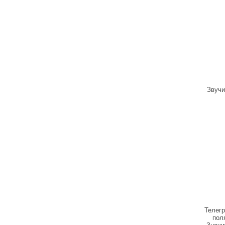
Звучи
Телегр
пол