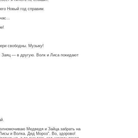
него Новый год справим.
йчас…
е!
вери свободны. Музыку!
, Заяц — в другую. Волк и Лиса покидают
ай.
Уполномочиваю Медведя и Зайца забрать на
Лисы и Волка. Дед Мороз". Во, здорово!