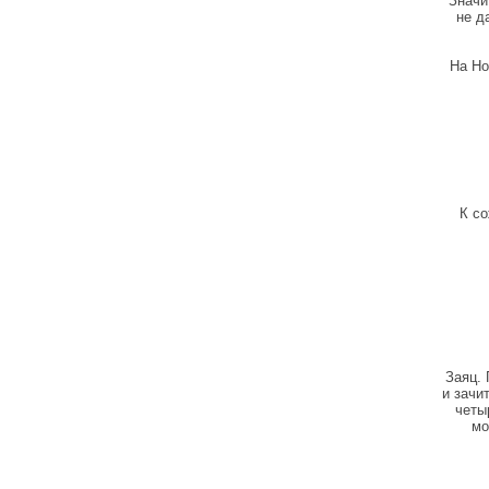
Значи
не д
На Но
К со
Заяц. 
и зачи
четы
мо