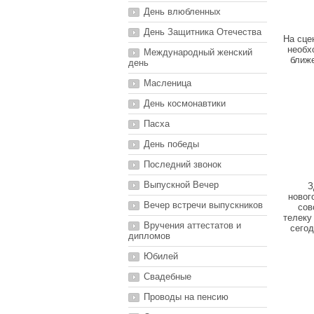
День влюбленных
День Защитника Отечества
На сце
необх
Международный женский
ближе
день
Масленица
День космонавтики
Пасха
День победы
Последний звонок
Выпускной Вечер
З
новог
Вечер встречи выпускников
сов
телеку
Вручения аттестатов и
сегод
дипломов
Юбилей
Свадебные
Проводы на пенсию