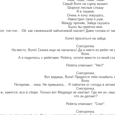
Серый Волк на сцену вышел.
Шорохи лесные слышу
Я в тишине.
Очень я хочу покушать,
Навострил свои я уши,
Между прочим, Зайца скушать
Было бы приятно мне.
топ, топ-топ… Ой, как свеженькой зайчатинкой пахнет! Даже голова от 
Хочет броситься на зайца.
Снегурочка.
На место, Волк! Сказка еще не началась! Да и никто из ребят не
Волк.
А я поделюсь с ребятами. Ребята, хотите вместе со мной съ
Ребята отвечают: "Нет!".
Снегурочка.
Вот видишь, Волк! Придется тебе позабыть 
Волк.
Потерпим… пока. Не привыкать… Я таблетки от голода в аптеке 
Снегурочка.
 ж, кажется, все в сборе. Только вот Медведя не хватает. Где же он, на
что он делает?
Ребята отвечают: "Спит".
Снегурочка.