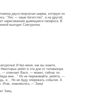
оложена двухстворчатая ширма, которую по
ь: "Лес — наше богатство", а на другой,
кает нарисованная дымящаяся папироса. В
сенкой выходит Снегурочка.
егурочка! И без меня, как вы знаете,
 Некоторых ребят в эти дни от телевизора
и, — отвечает Вася, — может, сейчас по
 обеда мне…" Но не переживайте, ребята, —
ведь, и… Но не буду опережать события. А
. Итак, знакомьтесь — Заяц!
ет Заяц.