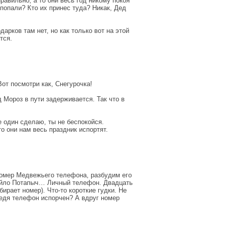
Правильно, а то они весь год никому покоя
 попали? Кто их принес туда? Никак, Дед
дарков там нет, но как только вот на этой
тся.
Вот посмотри как, Снегурочка!
д Мороз в пути задерживается. Так что в
се один сделаю, ты не беспокойся.
то они нам весь праздник испортят.
 номер Медвежьего телефона, разбудим его
айло Потапыч… Личный телефон. Двадцать
ирает номер). Что-то короткие гудки. Не
едя телефон испорчен? А вдруг номер