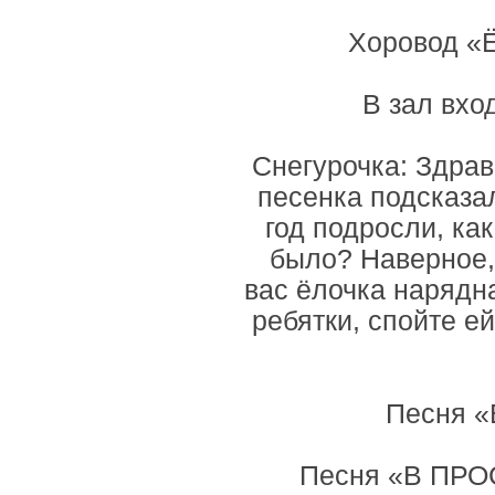
Хоровод «Ё
В зал вхо
Снегурочка: Здрав
песенка подсказал
год подросли, ка
было? Наверное, 
вас ёлочка нарядна
ребятки, спойте е
Песня «
Песня «В ПРО