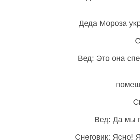
Деда Мороза укр
С
Вед: Это она сп
помеш
С
Вед: Да мы 
Снеговик: Ясно! Я