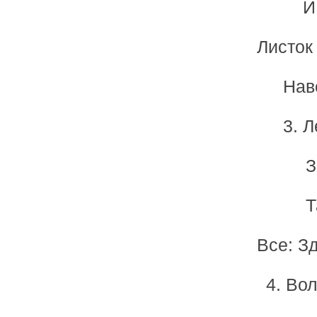
И
Листок
Нав
3. 
З
Т
Все: З
4. Во