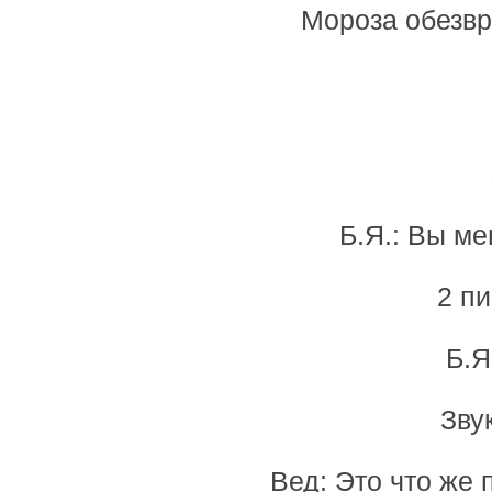
Мороза обезвр
Б.Я.: Вы ме
2 пи
Б.Я
Зву
Вед: Это что же 