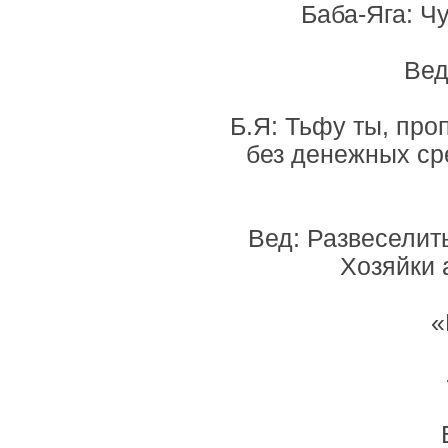
Баба-Яга: Ч
Вед
Б.Я: Тьфу ты, пр
без денежных ср
Вед: Развеселить
Хозяйки 
«