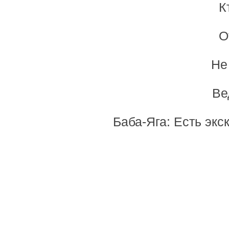
К
О
Не
Ве
Баба-Яга: Есть экс