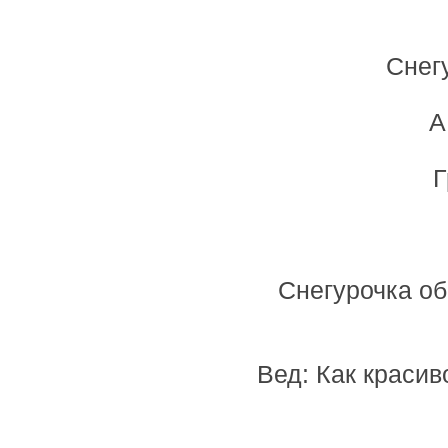
Снег
А
Г
Снегурочка о
Вед: Как красив