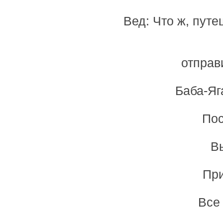
Вед: Что ж, пут
отправ
Баба-Яг
Пос
В
При
Все