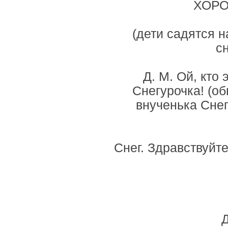
ХОРО
(дети садятся н
сн
Д. М. Ой, кто 
Снегурочка! (о
внученька Снег
Снег. Здравствуйт