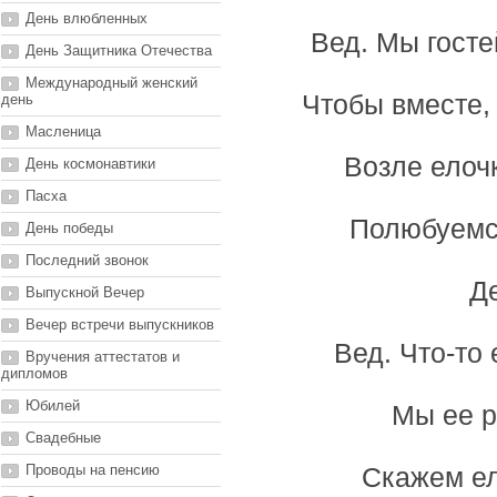
День влюбленных
Вед. Мы госте
День Защитника Отечества
Международный женский
Чтобы вместе, 
день
Масленица
Возле елоч
День космонавтики
Пасха
Полюбуемс
День победы
Последний звонок
Д
Выпускной Вечер
Вечер встречи выпускников
Вед. Что-то 
Вручения аттестатов и
дипломов
Юбилей
Мы ее р
Свадебные
Проводы на пенсию
Скажем елк