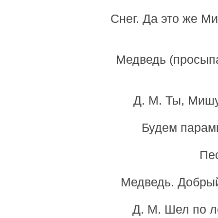
Снег. Да это же М
Медведь (просыпае
Д. М. Ты, Миш
Будем парами
Пе
Медведь. Добрый
Д. М. Шел по л