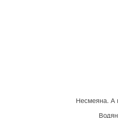
Несмеяна. А м
Водяно