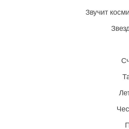
Звучит косми
Звезд
Сч
Т
Ле
Чес
П