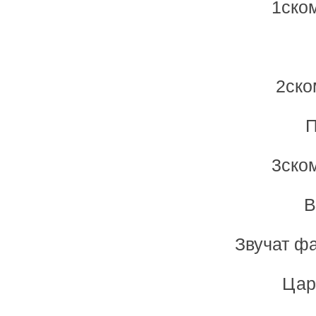
1ском
2ско
П
3ском
В
Звучат фа
Цар