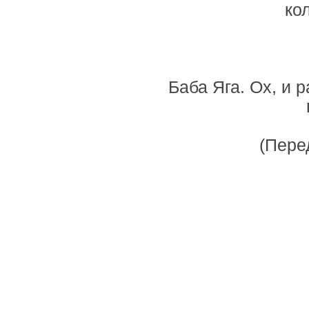
ко
Баба Яга. Ох, и 
(Пере