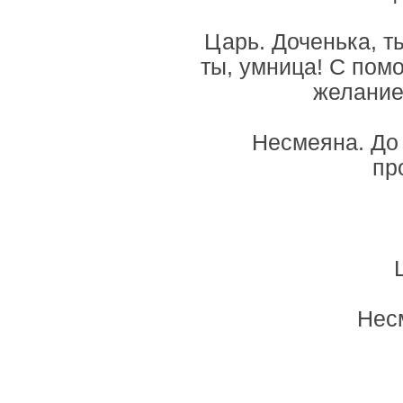
Царь. Доченька, т
ты, умница! С пом
желание
Несмеяна. До
пр
Несм