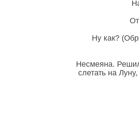
Н
От
Ну как? (Об
Несмеяна. Решила
слетать на Луну,