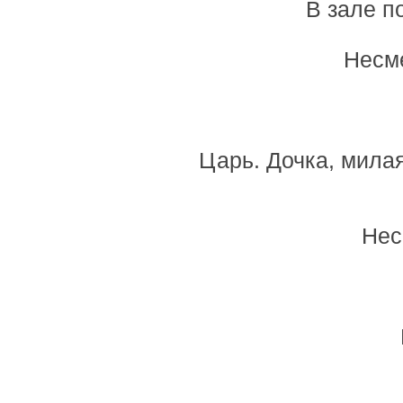
В зале п
Несме
Царь. Дочка, милая
Нес