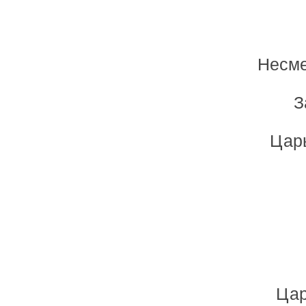
Несме
З
Царь
Цар