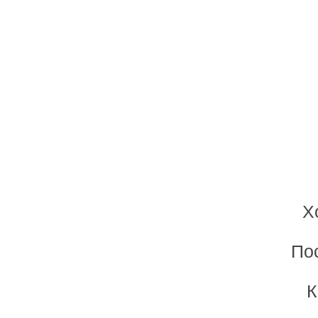
Х
Пос
К