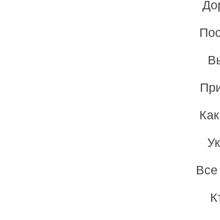
До
Пос
В
При
Как
Ук
Все
К