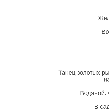
Жел
Во
Танец золотых ры
н
Водяной. 
В са