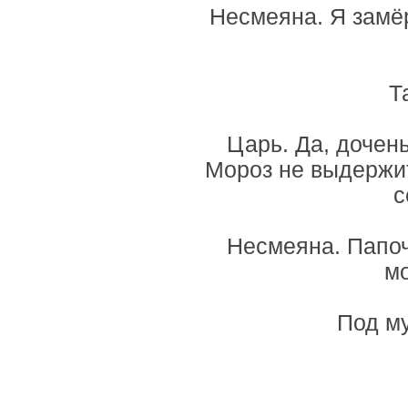
Несмеяна. Я замёр
Т
Царь. Да, дочен
Мороз не выдержит
с
Несмеяна. Папоч
мо
Под му