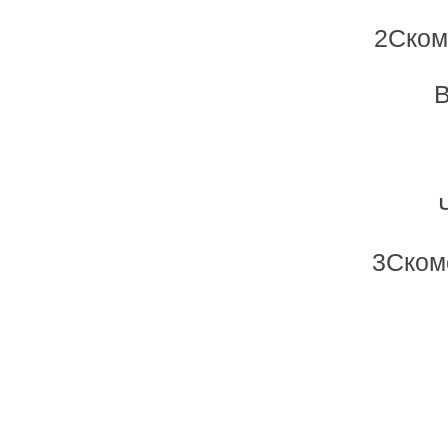
2Ском
В
3Ском