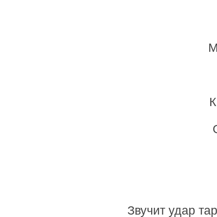
М
К
Звучит удар та