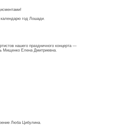
дисментами!
му календарю год Лошади.
ртистов нашего праздничного концерта —
ль Мищенко Елена Дмитриевна.
роение Люба Цибулина.