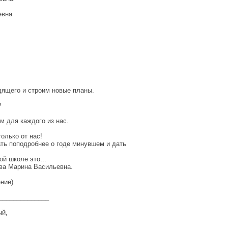
евна
дящего и строим новые планы.
?
м для каждого из нас.
олько от нас!
ать поподробнее о годе минувшем и дать
й школе это...
ва Марина Васильевна.
ние)
______________
ый,