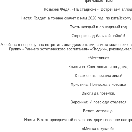
Приглашает нас!
Козырев Федя. «На стадионе». Встречаем апло
Настя: Грядет, а точнее скачет к нам 2026 год, по китайско
Пусть каждый в лошадиный год
Сюрприз под ёлочкой найдёт!
 А сейчас я попрошу вас встретить аплодисментами, самых маленьких а
Группу «Раннего эстетического воспитания» «Ягодки», руководите
«Метелица»
Кристина: Снег ложится на дома,
К нам опять пришла зима!
Христина: Принесла в котомке
Вьюги да позёмки,
Вероника: И повсюду стелется
Белая метелица.
Настя: В этот праздничный вечер вам дарит веселое наст
«Мишка с куклой»