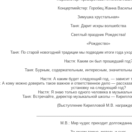
Концертмейстер: Горобец Жанна Василь
Зимушка хрустальная»
Таня: Дарит искры волшебства
Светлый праздник Рождества!
«Рождество»
Таня: По старой новогодней традиции мы подводим итоги года ухо
Настя: Каким он был прошедший год
Таня: Бурным, содержательным, интересным, значительны
Настя: А каким будет следующий год, — зависит т
: А кому можно доверить такое важное и ответственное дело — рассказ
установку на следующий год?
Настя: Я знаю только одного человека в музыкально
Таня: Встречайте, директор музыкальной школы — Кирилло
(Выступление Кирилловой М.В. награжде
______________________________________________
М.В.: Мир чудес приходит долгожданн
За окном темно, метель и снег,