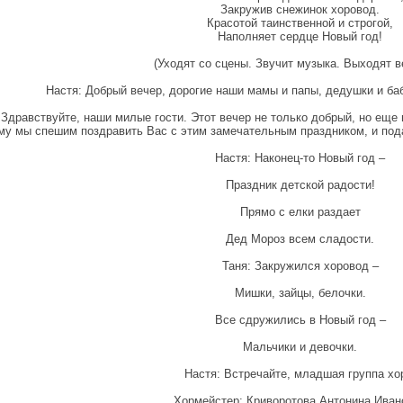
Закружив снежинок хоровод.
Красотой таинственной и строгой,
Наполняет сердце Новый год!
(Уходят со сцены. Звучит музыка. Выходят 
Настя: Добрый вечер, дорогие наши мамы и папы, дедушки и баб
 Здравствуйте, наши милые гости. Этот вечер не только добрый, но еще 
му мы спешим поздравить Вас с этим замечательным праздником, и под
Настя: Наконец-то Новый год –
Праздник детской радости!
Прямо с елки раздает
Дед Мороз всем сладости.
Таня: Закружился хоровод –
Мишки, зайцы, белочки.
Все сдружились в Новый год –
Мальчики и девочки.
Настя: Встречайте, младшая группа хо
Хормейстер: Криворотова Антонина Иван