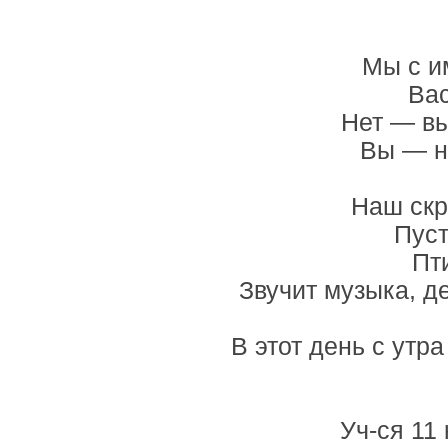
Мы с и
Вас
Нет — вы
Вы — н
Наш скр
Пуст
Пт
Звучит музыка, д
В этот день с утр
Уч-ся 11