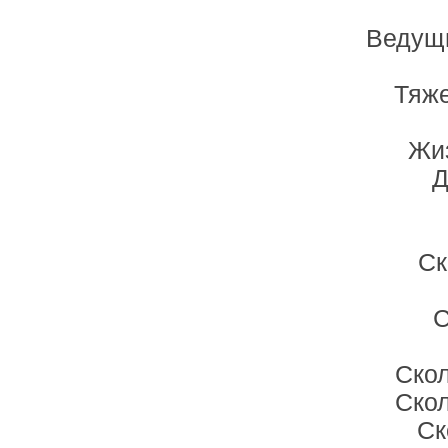
Ведущи
Тяже
Жиз
Д
Ск
С
Скол
Скол
Ск