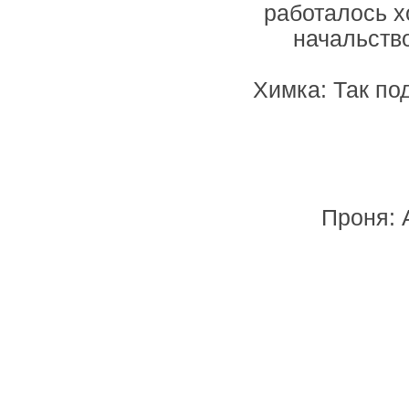
работалось х
начальство
Химка: Так под
Проня: 