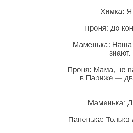
Химка: Я 
Проня: До ко
Маменька: Наша 
знают.
Проня: Мама, не па
в Париже — два
Маменька: Да
Папенька: Только 