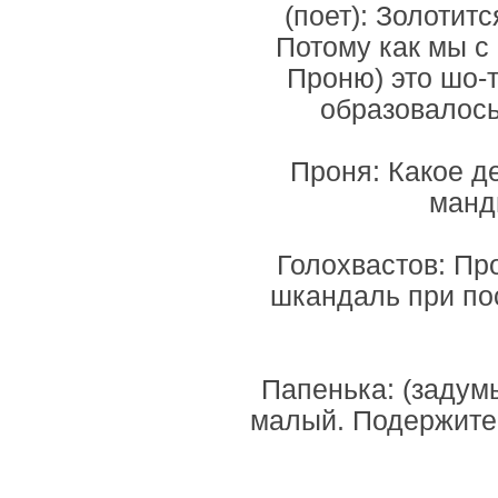
(поет): Золотит
Потому как мы с 
Проню) это шо-т
образовалось
Проня: Какое д
манд
Голохвастов: Про
шкандаль при по
Папенька: (задум
малый. Подержите е