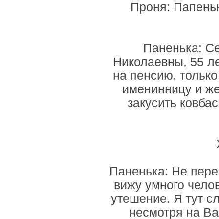
Проня: Папеньк
Паненька: С
Николаевны, 55 л
на пенсию, только
именинницу и же
закусить ковба
Паненька: Не переб
вижу умного чело
утешение. Я тут с
несмотря на Ва