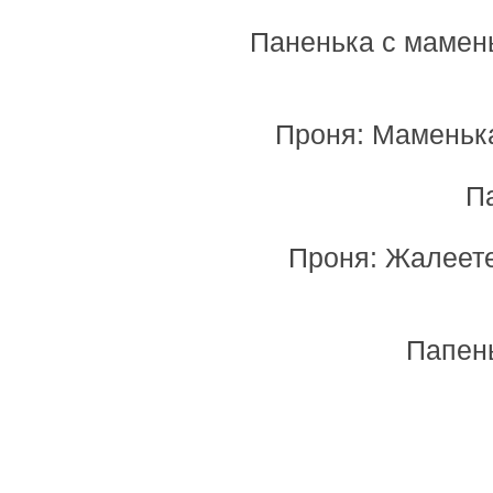
Паненька с мамень
Проня: Маменька
П
Проня: Жалеете
Папень