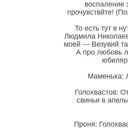
воспаление з
прочувствйте! (П
То есть тут в н
Людмила Николаевна
моей — Везувий та
А про любовь л
юбилярш
Маменька: 
Голохвастов: О
свиньи в апель
Проня: Голохва