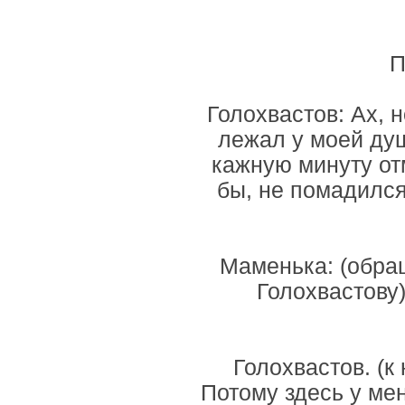
П
Голохвастов: Ах, 
лежал у моей душ
кажную минуту от
бы, не помадился 
Маменька: (обращ
Голохвастову)
Голохвастов. (к
Потому здесь у ме