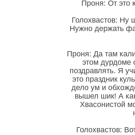
Проня: От это 
Голохвастов: Ну 
Нужно держать фас
Проня: Да там кал
этом дурдоме 
поздравлять. Я у
это праздник кул
дело ум и обхожд
вышел шик! А ка
Хвасонистой мо
Голохвастов: Во