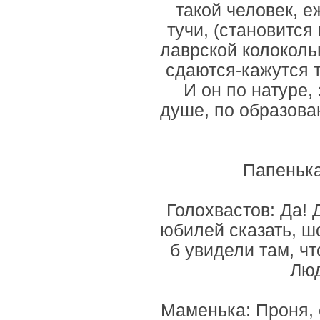
такой человек, е
тучи, (становится
лаврской колокольн
сдаются-кажутся т
И он по натуре, 
душе, по образован
Папенька
Голохвастов: Да! 
юбилей сказать, ш
б увидели там, ч
Люд
Маменька: Проня, 