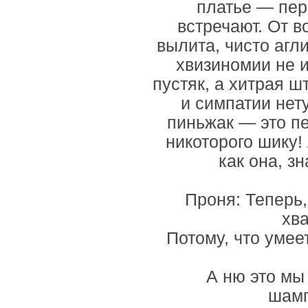
платье — пер
встречают. От в
вылита, чисто агли
хвизиномии не и
пустяк, а хитрая шт
и симпатии нету
пиньжак — это пе
никоторого шику! 
как она, зн
Проня: Теперь,
хв
Потому, что умее
А ню это мы
шамп