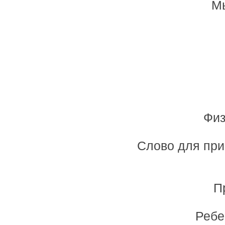
Мы
Физ
Слово для при
П
Ребе