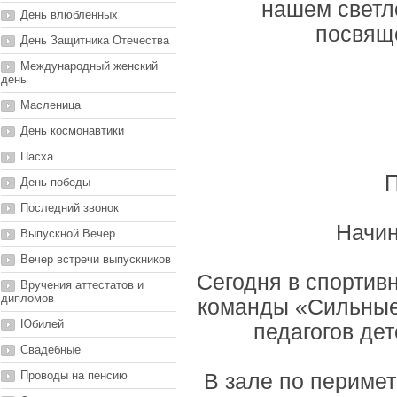
нашем светл
День влюбленных
посвящ
День Защитника Отечества
Международный женский
день
Масленица
День космонавтики
Пасха
П
День победы
Последний звонок
Начин
Выпускной Вечер
Вечер встречи выпускников
Сегодня в спортив
Вручения аттестатов и
дипломов
команды «Сильные
Юбилей
педагогов дет
Свадебные
Проводы на пенсию
В зале по перимет